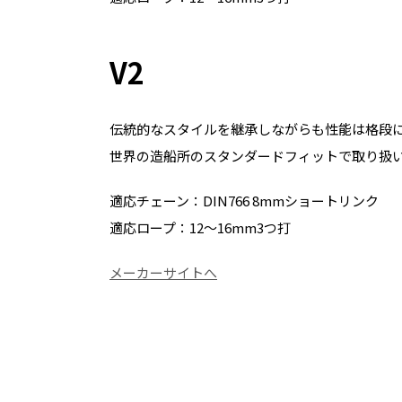
V2
伝統的なスタイルを継承しながらも性能は格段
世界の造船所のスタンダードフィットで取り扱
適応チェーン：DIN766 8mmショートリンク
適応ロープ：12～16mm3つ打
メーカーサイトへ